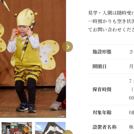
見学・入園は随時受
一時預かりも空き状
てお問い合わせくだ
Next
施設形態
さ
開園日
月
7
保育時間
（
0
対象年齢
0
設置者名称
株