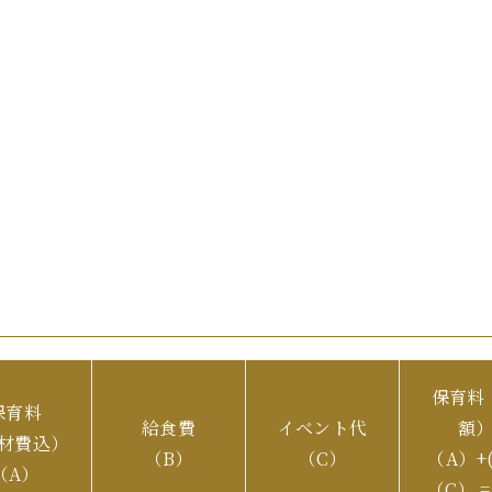
保育料
保育料
給食費
イベント代
額
材費込）
（B）
（C）
（A）+(
（A）
（C） 