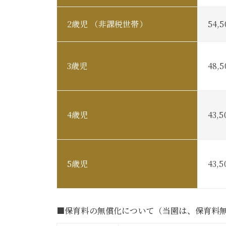
2歳児 （非課税世帯）
54,
3歳児
48,
4歳児
43,
5歳児
43,
■保育料の無償化について（当園は、保育料