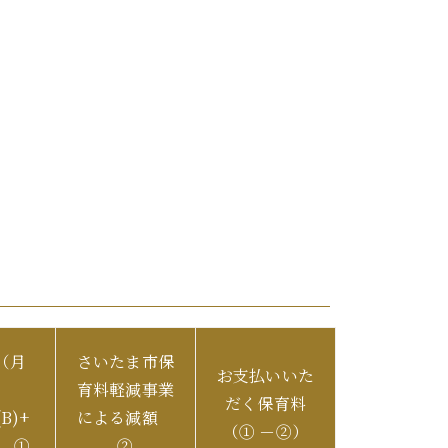
（月
さいたま市保
お支払いいた
）
育料軽減事業
だく保育料
B)+
による減額
（① －②）
= ①
②